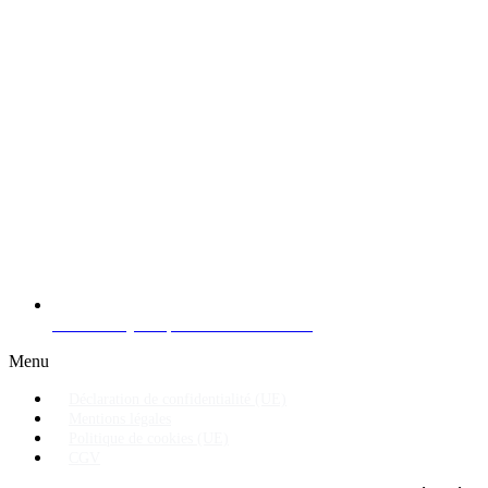
Certificat Qualiopi Boosts Formations
Menu
Déclaration de confidentialité (UE)
Mentions légales
Politique de cookies (UE)
CGV