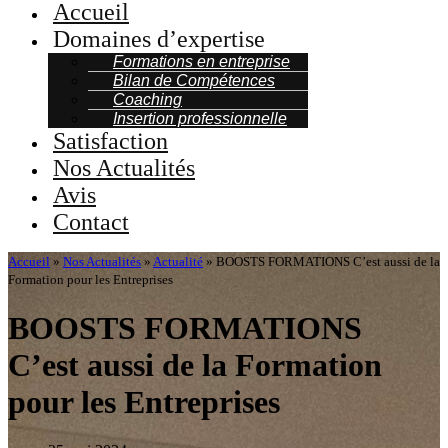
Accueil
Domaines d’expertise
Formations en entreprise
Bilan de Compétences
Coaching
Insertion professionnelle
Satisfaction
Nos Actualités
Avis
Contact
Accueil
»
Nos Actualités
»
Actualité
»
BOOSTS FORMATIONS C’est aussi de la
Formation pour les Entreprises
BOOSTS FORMATIONS
C’est aussi de la Formation
pour les Entreprises