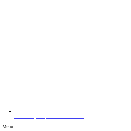
Certificat Qualiopi Boosts Formations
Menu