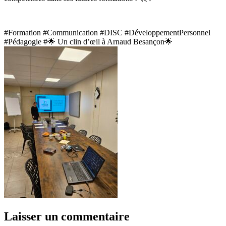
#Formation #Communication #DISC #DéveloppementPersonnel
#Pédagogie #🌟 Un clin d’œil à Arnaud Besançon🌟
Laisser un commentaire